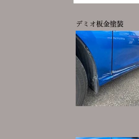
デミオ
​板金塗装