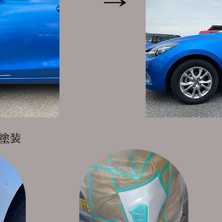
→
ク塗装