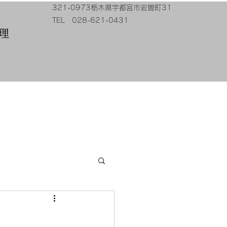
321-0973栃木県宇都宮市岩曽町31
​TEL 028-621-0431
修理